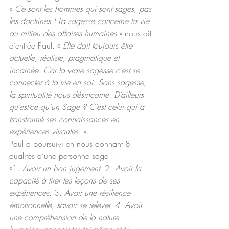
« 
Ce sont les hommes qui sont sages, pas 
les doctrines ! La sagesse concerne la vie 
au milieu des affaires humaines
 » nous dit 
d’entrée Paul. « 
Elle doit toujours être 
actuelle, réaliste, pragmatique et 
incarnée. Car la vraie sagesse c’est se 
connecter à la vie en soi. Sans sagesse, 
la spiritualité nous désincarne. D’ailleurs 
qu’est-ce qu’un Sage ? C’est celui qui a 
transformé ses connaissances en 
expériences vivantes.
 ».
Paul a poursuivi en nous donnant 8 
qualités d’une personne sage :
«1. 
Avoir un bon jugement. 
2.
 Avoir la 
capacité à tirer les leçons de ses 
expériences. 
3.
 Avoir une résilience 
émotionnelle, savoir se relever. 4. Avoir 
une compréhension de la nature 