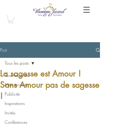
Post
Tous les posts
La sagesse est Amour !
Tous les posts
Sans Amour pas de sagesse
Mes services
!
Publicité
Inspirations
Invités
Conférences