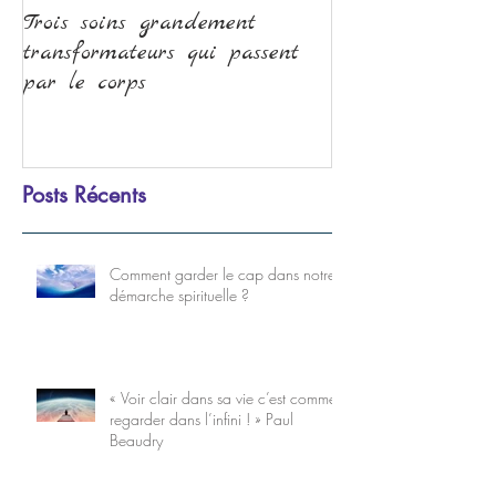
Trois soins grandement
La méditation, 
transformateurs qui passent
transformation
par le corps
Posts Récents
Comment garder le cap dans notre
démarche spirituelle ?
« Voir clair dans sa vie c’est comme
regarder dans l’infini ! » Paul
Beaudry