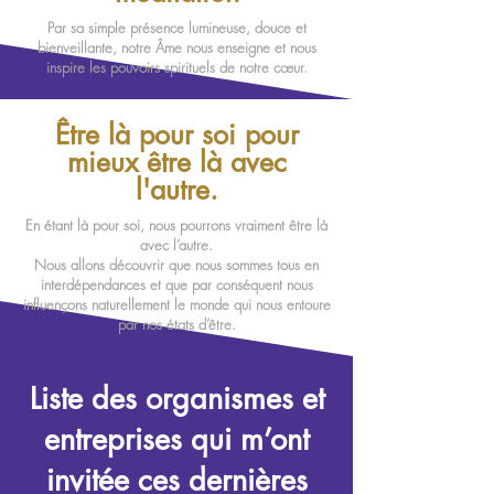
Par sa simple présence lumineuse, douce et
bienveillante, notre Âme nous enseigne et nous
inspire les pouvoirs spirituels de notre cœur.
Être là pour soi pour
mieux être là avec
l'autre.
En étant là pour soi, nous pourrons vraiment être là
avec l’autre.
Nous allons découvrir que nous sommes tous en
interdépendances et que par conséquent nous
influençons naturellement le monde qui nous entoure
par nos états d’être.
Liste des organismes et
entreprises qui m’ont
invitée ces dernières