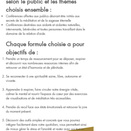
selon le public et les thèmes
choisis ensemble :
Conférences offertes aux publics désirant être initiés aux
secrets de la méditation et de la sagesse éternelle
Conférences destinées aux aidants et aidantes naturelles,
intervenants, bénévoles et toutes personnes travaillant dans le
domaine de la relation d’aide.
Chaque formule choisie a pour
objectifs de :
Prendre un temps de ressourcement pour se déposer, respirer
et découvrir nos nombreuses ressources internes afin de
retrouver un état d’harmonie et de plénitude.
Se reconnecter à une spiritualité saine, libre, autonome et
vivante.
Apprendre à respirer, faire circuler notre énergie vitale,
calmer le mental et nourrir l’espace du cœur par des exercices
de visualisations et de méditation très accessibles.
Prendre du recul face aux états émotionnels et retrouver la joie
du moment présent.
Découvrir des outils simples et concrets que vous pourrez
intégrer facilement dans votre quotidien, vous permettant ainsi
de mieux gérer le stress et l’anxiété et rester avec soi tout en