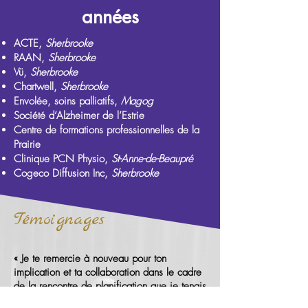
années
ACTE,
Sherbrooke
RAAN,
Sherbrooke
Vü,
Sherbrooke
Chartwell,
Sherbrooke
Envolée, soins palliatifs,
Magog
Société d’Alzheimer de l’Estrie
Centre de formations professionnelles de la
Prairie
Clinique PCN Physio,
St-Anne-de-Beaupré
Cogeco Diffusion Inc,
Sherbrooke
Témoignages
« Je te remercie à nouveau pour ton
implication et ta collaboration dans le cadre
de la rencontre de planification que je tenais
à l'Estrimont avec mon équipe. Les objectifs