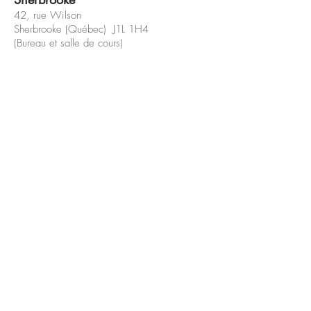
42, rue Wilson
Sherbrooke (Québec) J1L 1H4
(Bureau et salle de cours)
coaching@veroniquejaccard.com
819 868-7812