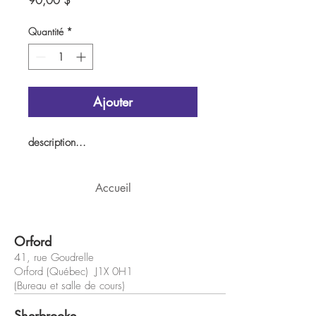
90,00 $
Quantité
*
Ajouter
description...
Accueil
Orford
41, rue Goudrelle
Orford (Québec) J1X 0H1
(Bureau et salle de cours)
Sherbrooke