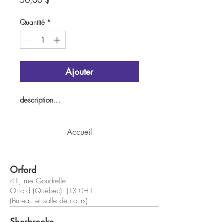
50,00 $
Quantité
*
Ajouter
description...
Accueil
Orford
41, rue Goudrelle
Orford (Québec) J1X 0H1
(Bureau et salle de cours)
Sherbrooke