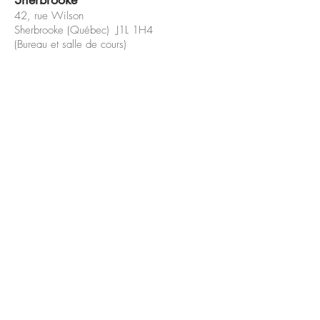
42, rue Wilson
Sherbrooke (Québec) J1L 1H4
(Bureau et salle de cours)
coaching@veroniquejaccard.com
819 868-7812