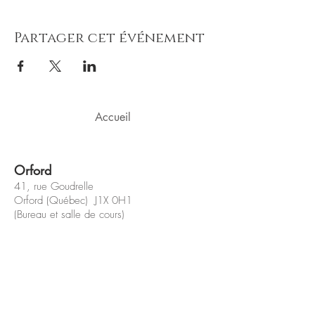
Partager cet événement
Accueil
Orford
41, rue Goudrelle
Orford (Québec) J1X 0H1
(Bureau et salle de cours)
Sherbrooke
42, rue Wilson
Sherbrooke (Québec) J1L 1H4
(Bureau et salle de cours)