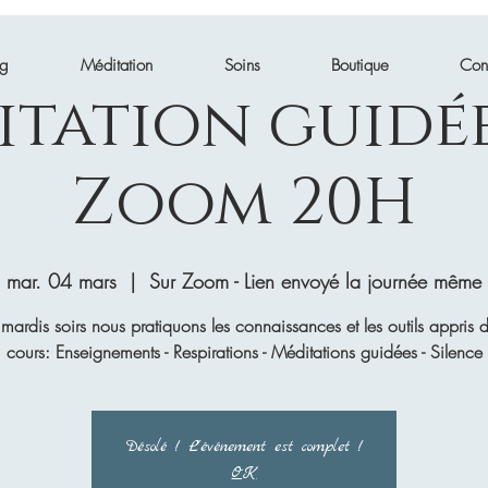
ng
Méditation
Soins
Boutique
Con
itation guidée
Zoom 20H
mar. 04 mars
  |  
Sur Zoom - Lien envoyé la journée même
 mardis soirs nous pratiquons les connaissances et les outils appris d
cours: Enseignements - Respirations - Méditations guidées - Silence
Désolé ! L'événement est complet !
OK