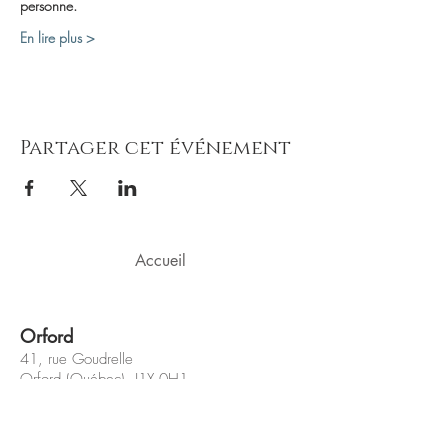
personne.
En lire plus >
Partager cet événement
Accueil
Orford
41, rue Goudrelle
Orford (Québec) J1X 0H1
(Bureau et salle de cours)
Sherbrooke