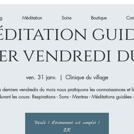
ng
Méditation
Soins
Boutique
Con
ditation gui
er vendredi d
ven. 31 janv.
  |  
Clinique du village
s derniers vendredis du mois nous pratiquons les connaissances et le
urant les cours: Respirations - Sons - Mantras - Méditations guidées 
Désolé ! L'événement est complet !
OK