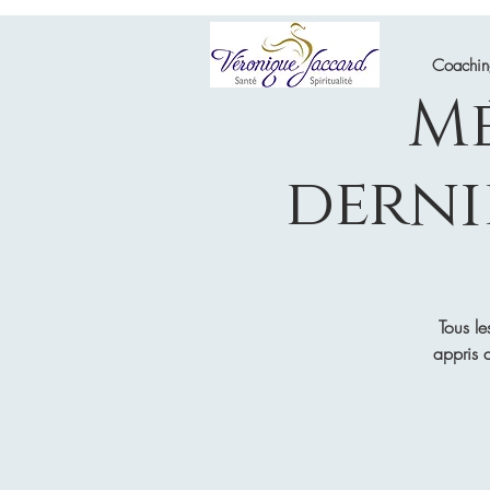
Coachi
Mé
derni
Tous le
appris d