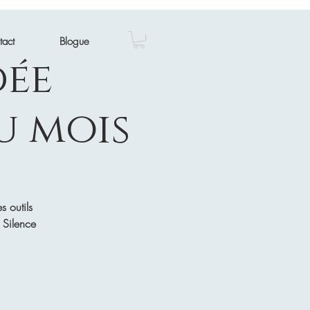
tact
Blogue
dée
u mois
s outils
- Silence