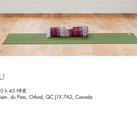
u
20 h 45 HNE
Chem. du Parc, Orford, QC J1X 7A2, Canada