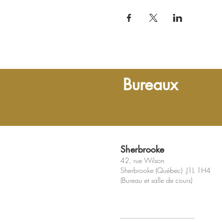
Bureaux
Sherbrooke
42, rue Wilson
Sherbrooke (Québec) J1L 1H4
(Bureau et salle de cours)