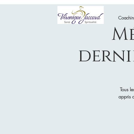
Coachi
Mé
derni
Tous le
appris d