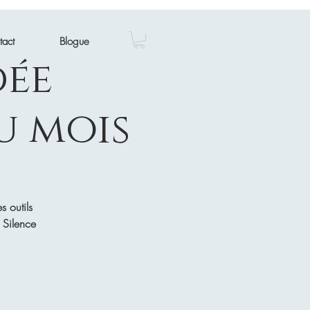
tact
Blogue
dée
u mois
s outils
- Silence