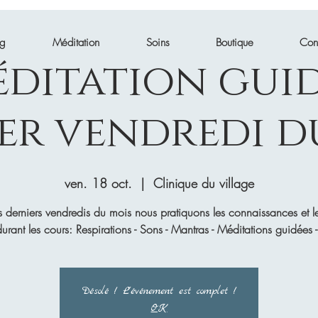
ng
Méditation
Soins
Boutique
Con
ditation gui
er vendredi d
ven. 18 oct.
  |  
Clinique du village
s derniers vendredis du mois nous pratiquons les connaissances et le
urant les cours: Respirations - Sons - Mantras - Méditations guidées 
Désolé ! L'événement est complet !
OK