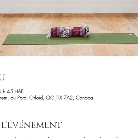
u
0 h 45 HAE
Chem. du Parc, Orford, QC J1X 7A2, Canada
 l'événement