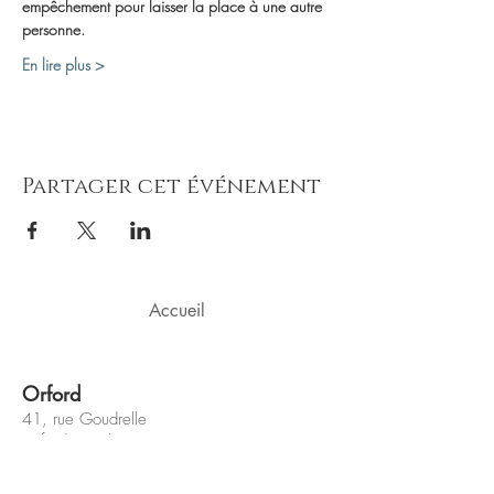
empêchement pour laisser la place à une autre 
personne.
En lire plus >
Partager cet événement
Accueil
Orford
41, rue Goudrelle
Orford (Québec) J1X 0H1
(Bureau et salle de cours)