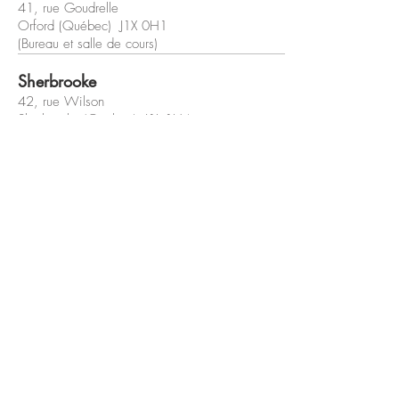
41, rue Goudrelle
Orford (Québec) J1X 0H1
(Bureau et salle de cours)
Sherbrooke
42, rue Wilson
Sherbrooke (Québec) J1L 1H4
(Bureau et salle de cours)
coaching@veroniquejaccard.com