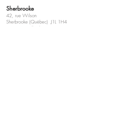
Sherbrooke
42, rue Wilson
Sherbrooke (Québec) J1L 1H4
(Bureau et salle de cours)
coaching@veroniquejaccard.com
819 868-7812