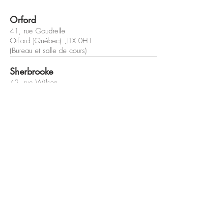
Orford
41, rue Goudrelle
Orford (Québec) J1X 0H1
(Bureau et salle de cours)
Sherbrooke
42, rue Wilson
Sherbrooke (Québec) J1L 1H4
(Bureau et salle de cours)