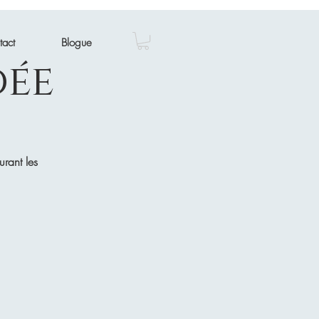
tact
Blogue
dée
urant les