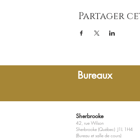
Partager c
Bureaux
Sherbrooke
42, rue Wilson
Sherbrooke (Québec) J1L 1H4
(Bureau et salle de cours)