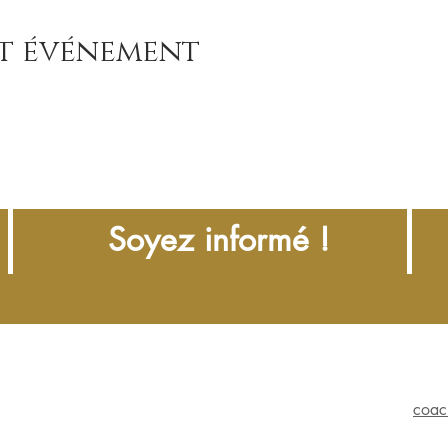
et événement
Soyez informé !
coac