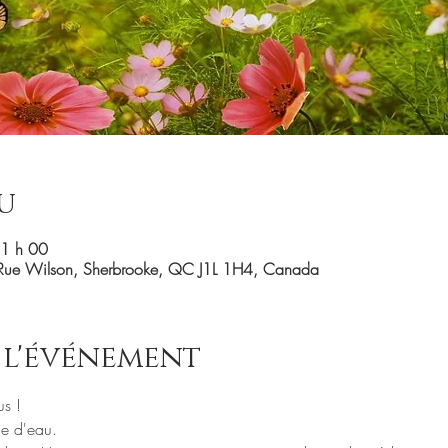
u
21 h 00
Rue Wilson, Sherbrooke, QC J1L 1H4, Canada
 l'événement