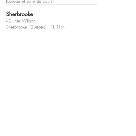
(Bureau et salle de cours)
Sherbrooke
42, rue Wilson
Sherbrooke (Québec) J1L 1H4
(Bureau et salle de cours)
coaching@veroniquejaccard.com
819 868-7812