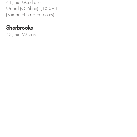
41, rue Goudrelle
Orford (Québec) J1X 0H1
(Bureau et salle de cours)
Sherbrooke
42, rue Wilson
Sherbrooke (Québec) J1L 1H4
(Bureau et salle de cours)
coaching@veroniquejaccard.com