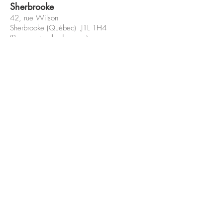
Sherbrooke
42, rue Wilson
Sherbrooke (Québec) J1L 1H4
(Bureau et salle de cours)
coaching@veroniquejaccard.com
819 868-7812