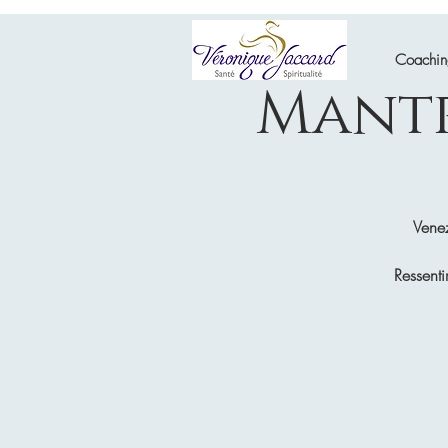
Coachi
Mantr
Venez
Ressenti