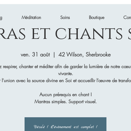
ng
Méditation
Soins
Boutique
Con
as et chants 
ven. 31 août
  |  
42 Wilson, Sherbrooke
 respirer, chanter et méditer afin de garder la lumière de notre cœu
vivante.
r l’union avec la source divine en Soi et accueillir l’œuvre de transf
Aucun prérequis en chant !
Mantras simples. Support visuel.
Désolé ! L'événement est complet !