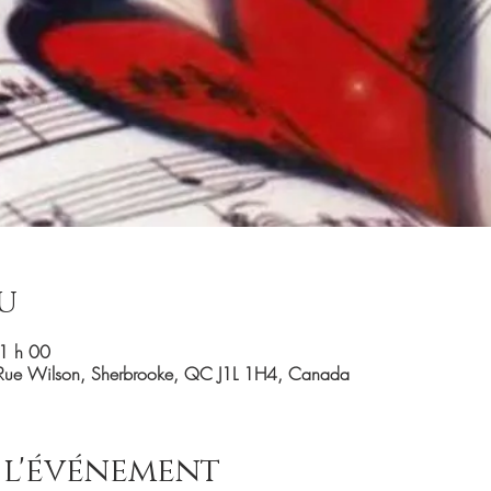
u
1 h 00
Rue Wilson, Sherbrooke, QC J1L 1H4, Canada
 l'événement