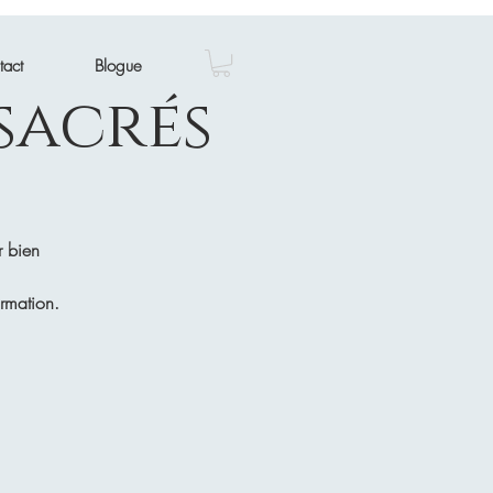
tact
Blogue
sacrés
r bien
ormation.