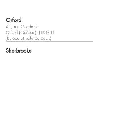
Orford
41, rue Goudrelle
Orford (Québec) J1X 0H1
(Bureau et salle de cours)
Sherbrooke
42, rue Wilson
Sherbrooke (Québec) J1L 1H4
(Bureau et salle de cours)