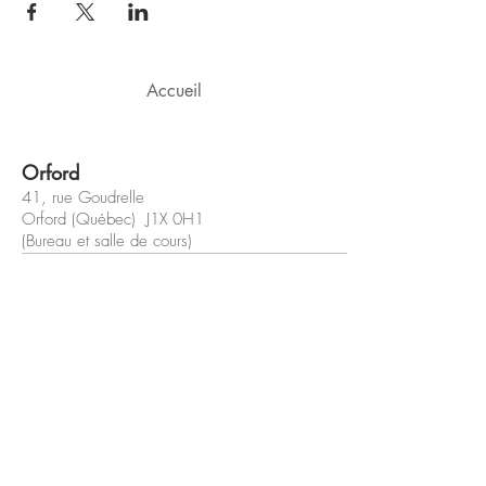
Accueil
Orford
41, rue Goudrelle
Orford (Québec) J1X 0H1
(Bureau et salle de cours)
Sherbrooke
42, rue Wilson
Sherbrooke (Québec) J1L 1H4
(Bureau et salle de cours)