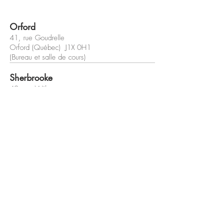
Orford
41, rue Goudrelle
Orford (Québec) J1X 0H1
(Bureau et salle de cours)
Sherbrooke
42, rue Wilson
Sherbrooke (Québec) J1L 1H4
(Bureau et salle de cours)