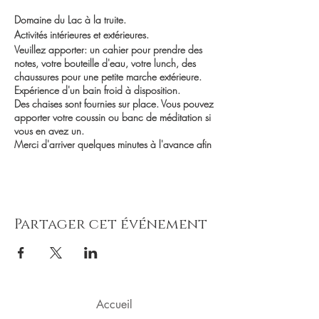
Domaine du Lac à la truite.
Activités intérieures et extérieures.
Veuillez apporter: un cahier pour prendre des
notes, votre bouteille d'eau, votre lunch, des
chaussures pour une petite marche extérieure.
Expérience d'un bain froid à disposition.
Des chaises sont fournies sur place. Vous pouvez
apporter votre coussin ou banc de méditation si
vous en avez un.
Merci d'arriver quelques minutes à l'avance afin
que l'activité puisse débuter à l'heure.
Inscriptions obligatoires (argent, chèque,
virement Interac, Paypal).
80$ pour la journée - 40$ pour la seconde
personne de la même famille,
Partager cet événement
Au plaisir de vous rencontrer, Véronique
Accueil