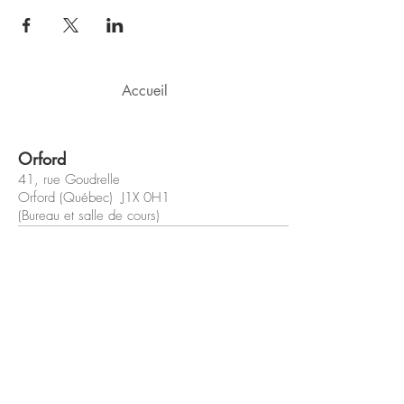
Accueil
Orford
41, rue Goudrelle
Orford (Québec) J1X 0H1
(Bureau et salle de cours)
Sherbrooke
42, rue Wilson
Sherbrooke (Québec) J1L 1H4
(Bureau et salle de cours)