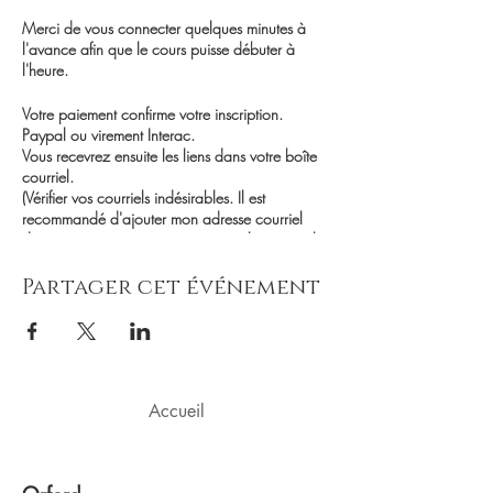
Merci de vous connecter quelques minutes à
l'avance afin que le cours puisse débuter à
l'heure.
Votre paiement confirme votre inscription.
Paypal ou virement Interac.
Vous recevrez ensuite les liens dans votre boîte
courriel.
(Vérifier vos courriels indésirables. Il est
recommandé d'ajouter mon adresse courriel
dans vos conctacts pour éviter que les courriels
arrivent dans vos spams).
Partager cet événement
Dans la joie de méditer ensemble ! Véronique
Accueil