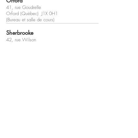
Orford
41, rue Goudrelle
Orford (Québec) J1X 0H1
(Bureau et salle de cours)
Sherbrooke
42, rue Wilson
Sherbrooke (Québec) J1L 1H4
(Bureau et salle de cours)
coaching@veroniquejaccard.com