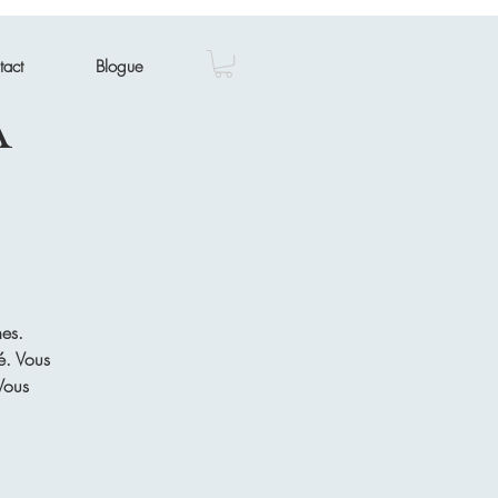
tact
Blogue
a
nes.
té. Vous
Vous