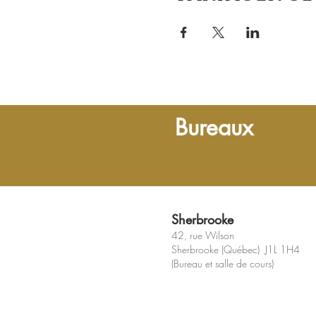
Bureaux
Sherbrooke
42, rue Wilson
Sherbrooke (Québec) J1L 1H4
(Bureau et salle de cours)