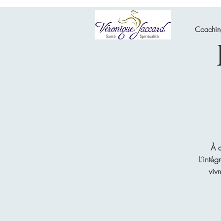
Coachi
À c
L’intég
viv