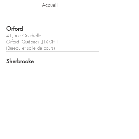
Accueil
Orford
41, rue Goudrelle
Orford (Québec) J1X 0H1
(Bureau et salle de cours)
Sherbrooke
42, rue Wilson
Sherbrooke (Québec) J1L 1H4
(Bureau et salle de cours)