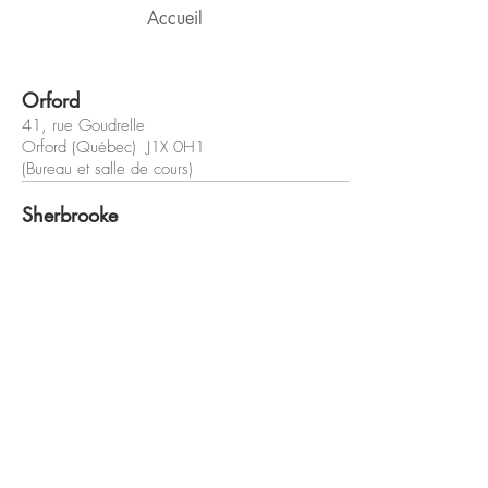
Accueil
Orford
41, rue Goudrelle
Orford (Québec) J1X 0H1
(Bureau et salle de cours)
Sherbrooke
42, rue Wilson
Sherbrooke (Québec) J1L 1H4
(Bureau et salle de cours)