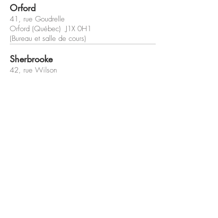
Orford
41, rue Goudrelle
Orford (Québec) J1X 0H1
(Bureau et salle de cours)
Sherbrooke
42, rue Wilson
Sherbrooke (Québec) J1L 1H4
(Bureau et salle de cours)