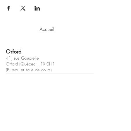
Accueil
Orford
41, rue Goudrelle
Orford (Québec) J1X 0H1
(Bureau et salle de cours)
Sherbrooke
42, rue Wilson
Sherbrooke (Québec) J1L 1H4
(Bureau et salle de cours)