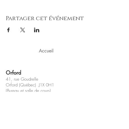
Partager cet événement
Accueil
Orford
41, rue Goudrelle
Orford (Québec) J1X 0H1
(Bureau et salle de cours)
Sherbrooke
42, rue Wilson
Sherbrooke (Québec) J1L 1H4
(Bureau et salle de cours)