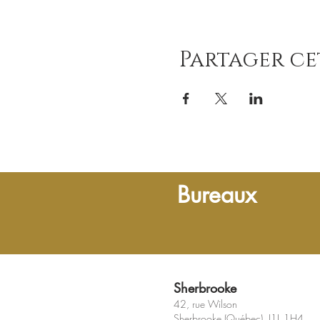
Partager c
Bureaux
Sherbrooke
42, rue Wilson
Sherbrooke (Québec) J1L 1H4