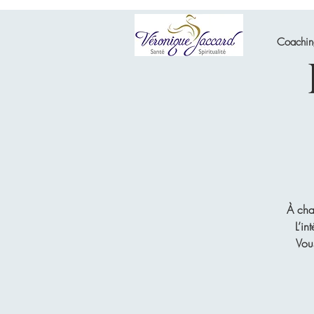
Coachi
À cha
L’in
Vou