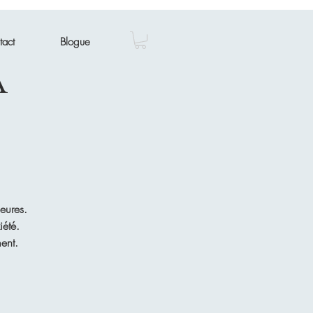
tact
Blogue
a
eures.
iété.
ent.