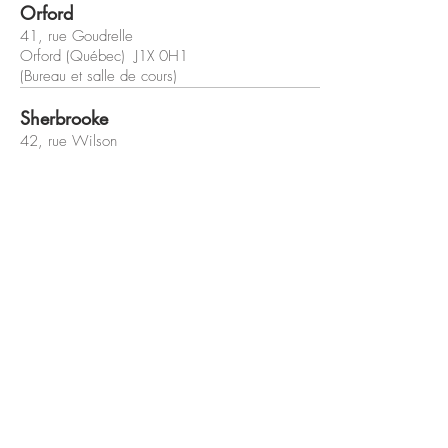
Orford
41, rue Goudrelle
Orford (Québec) J1X 0H1
(Bureau et salle de cours)
Sherbrooke
42, rue Wilson
Sherbrooke (Québec) J1L 1H4
(Bureau et salle de cours)