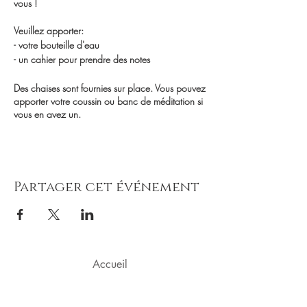
vous !
Veuillez apporter:
- votre bouteille d'eau
- un cahier pour prendre des notes
Des chaises sont fournies sur place. Vous pouvez
apporter votre coussin ou banc de méditation si
vous en avez un.
Merci d'arriver quelques minutes à l'avance afin
que le cours puisse débuter à l'heure.
À bientôt, Véronique
Partager cet événement
Accueil