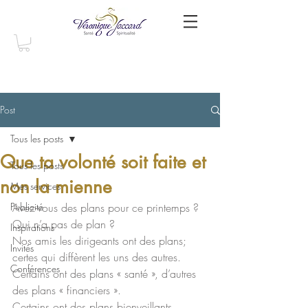
Post
Tous les posts
Que ta volonté soit faite et
Tous les posts
non la mienne
Mes services
Publicité
Avez-vous des plans pour ce printemps ?
Qui n’a pas de plan ?
Inspirations
Nos amis les dirigeants ont des plans; 
Invités
certes qui diffèrent les uns des autres.
Conférences
Certains ont des plans « santé », d’autres 
des plans « financiers ».
Certains ont des plans bienveillants, 