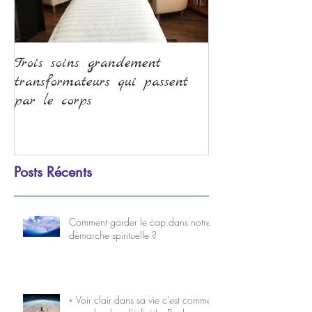
Trois soins grandement
La méditation, 
transformateurs qui passent
transformation
par le corps
Posts Récents
Comment garder le cap dans notre
démarche spirituelle ?
« Voir clair dans sa vie c’est comme