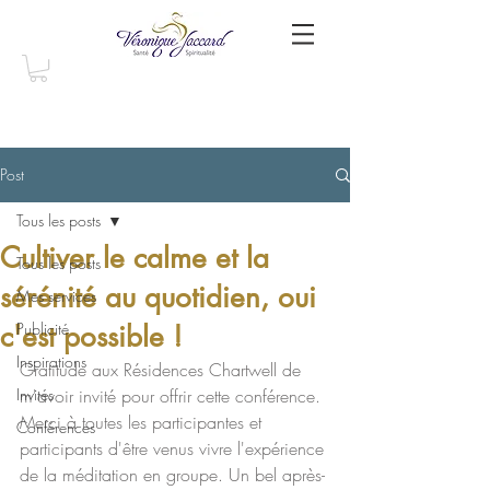
Post
Tous les posts
Cultiver le calme et la
Tous les posts
sérénité au quotidien, oui
Mes services
c'est possible !
Publicité
Inspirations
Gratitude aux Résidences Chartwell de 
Invités
m'avoir invité pour offrir cette conférence. 
Merci à toutes les participantes et 
Conférences
participants d'être venus vivre l'expérience 
de la méditation en groupe. Un bel après-