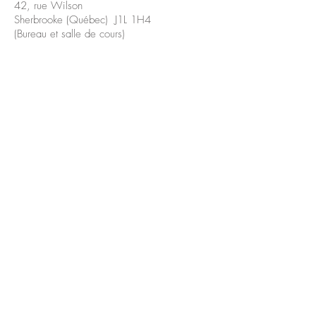
42, rue Wilson
Sherbrooke (Québec) J1L 1H4
(Bureau et salle de cours)
coaching@veroniquejaccard.com
819 868-7812